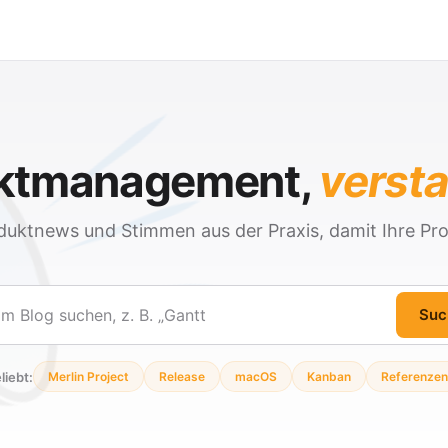
ektmanagement,
verst
duktnews und Stimmen aus der Praxis, damit Ihre Pro
Suc
en
liebt:
Merlin Project
Release
macOS
Kanban
Referenzen