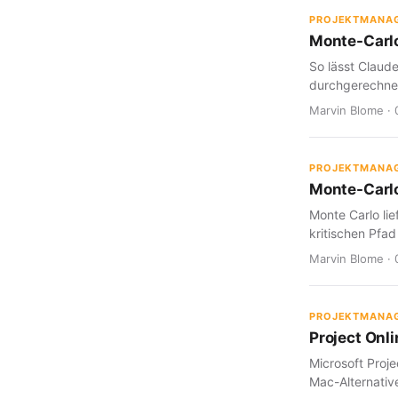
PROJEKTMANA
Monte-Carlo
So lässt Claud
durchgerechnet
Marvin Blome · 
PROJEKTMANA
Monte-Carlo
Monte Carlo lie
kritischen Pfad
Marvin Blome · 
PROJEKTMANA
Project Onl
Microsoft Proje
Mac-Alternative