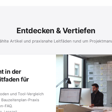
Entdecken & Vertiefen
hlte Artikel und praxisnahe Leitfäden rund um Projektma
N
 Projektarbeit: vom klassischen Gantt-Plan bis zur Mindmap.
METHODE 02
Kanban-Boards
wie Sie
Wie Kanban funktioniert, welche
ols sich
Regeln Teams steuern und wie Sie ein
Board in …