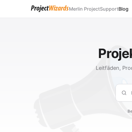
Merlin Project
Support
Blog
Proj
Leitfäden, Pro
Such
Be