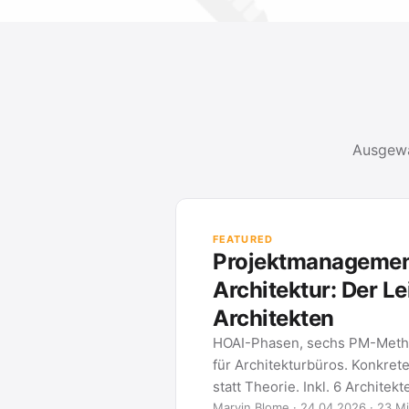
Ausgewä
PROJEKTMANAGEMENT-LEITFÄDE
Methoden und Werkzeuge für Ihre
METHODE 01
Gantt Charts
Was ein Gantt-Diagramm ist, 
eines erstellen und welche To
2026 …