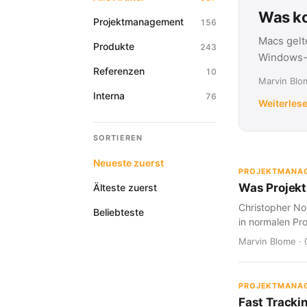
Was ko
Projektmanagement
156
Macs gelt
Produkte
243
Windows-G
Referenzen
10
Marvin Blom
Interna
76
Weiterles
SORTIEREN
Neueste zuerst
PROJEKTMANA
Was Projekt
Älteste zuerst
Christopher Nol
Beliebteste
in normalen Pro
Marvin Blome · 
PROJEKTMANA
Fast Tracki