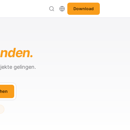
Download
anden.
jekte gelingen.
hen