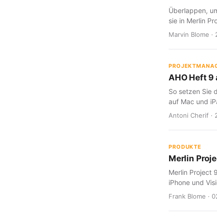
Überlappen, um
sie in Merlin Pr
Marvin Blome · 
PROJEKTMANA
AHO Heft 9 a
So setzen Sie d
auf Mac und iP
Antoni Cherif · 
PRODUKTE
Merlin Proje
Merlin Project 
iPhone und Visi
Frank Blome · 0