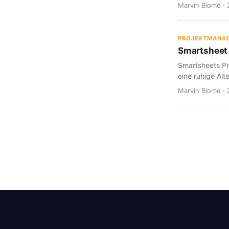
Marvin Blome · 
PROJEKTMANA
Smartsheet 
Smartsheets Pr
eine ruhige Alte
Marvin Blome · 