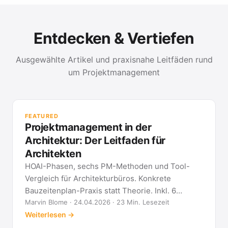
Entdecken & Vertiefen
Ausgewählte Artikel und praxisnahe Leitfäden rund
um Projektmanagement
PR
Met
FEATURED
kla
Projektmanagement in der
All
Architektur: Der Leitfaden für
Architekten
HOAI-Phasen, sechs PM-Methoden und Tool-
Vergleich für Architekturbüros. Konkrete
Bauzeitenplan-Praxis statt Theorie. Inkl. 6
Architekten-FAQ.
Marvin Blome · 24.04.2026 · 23 Min. Lesezeit
Weiterlesen →