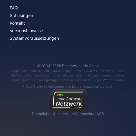
FAQ
Schulungen
Kontakt
Versionshinweise
Systemvoraussetzungen
© 2004–2026 ProjectWizards GmbH
Apple, Mac, macOS, iPad, iPadOS, iPhone, Apple Vision Pro und visionOS sind
Markenzeichen von Apple Inc., eingetragen in den USA und anderen Ländern.
Merlin Project ist ein eingetragenes Markenzeichen der ProjectWizards GmbH.
* App-Store-Bewertungen: alle Länder zusammengefasst.
Rechtliches & Impressum
Datenschutz
AGB