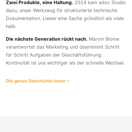
Zwei Produkte, eine Haltung.
2024 kam adoc Studio
dazu, unser Werkzeug für strukturierte technische
Dokumentation. Lieber eine Sache gründlich als viele
halb.
Die nächste Generation rückt nach.
Marvin Blome
verantwortet das Marketing und übernimmt Schritt
für Schritt Aufgaben der Geschäftsführung.
Kontinuität ist uns wichtiger als der schnelle Wechsel.
Die ganze Geschichte lesen
Bevor Frank Blome 2002 ProjectWizards gründete,
arbeitete er als Projektmanager in großen
Unternehmen wie der Bertelsmann AG, vor allem
an IT- und Softwareprojekten, mit
Risikomanagement als Schwerpunkt. Dieses