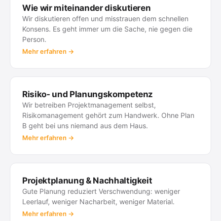
Schritt für Schritt Aufgaben der Geschäftsführung,
Wie wir miteinander diskutieren
Wir diskutieren offen und misstrauen dem schnellen
um in den kommenden Jahren in die Rolle seines
Konsens. Es geht immer um die Sache, nie gegen die
Vaters hineinzuwachsen. Kontinuität ist uns
Person.
wichtiger als der schnelle Wechsel.
Mehr erfahren →
Das Making-of als PDF lesen →
Risiko- und Planungskompetenz
Wir betreiben Projektmanagement selbst,
Risikomanagement gehört zum Handwerk. Ohne Plan
B geht bei uns niemand aus dem Haus.
Mehr erfahren →
Projektplanung & Nachhaltigkeit
Gute Planung reduziert Verschwendung: weniger
Leerlauf, weniger Nacharbeit, weniger Material.
Mehr erfahren →