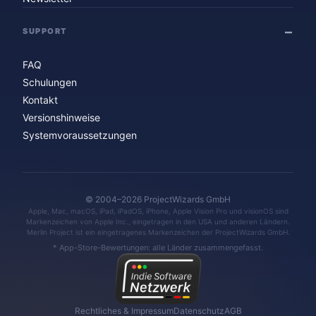
SUPPORT
FAQ
Schulungen
Kontakt
Versionshinweise
Systemvoraussetzungen
© 2004–2026 ProjectWizards GmbH
Apple, Mac, macOS, iPad, iPadOS, iPhone, Apple Vision Pro und visionOS sind
Markenzeichen von Apple Inc., eingetragen in den USA und anderen Ländern.
Merlin Project ist ein eingetragenes Markenzeichen der ProjectWizards GmbH.
* App-Store-Bewertungen: alle Länder zusammengefasst.
Rechtliches & Impressum
Datenschutz
AGB