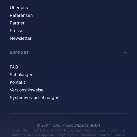
Über uns
Referenzen
Partner
Presse
Newsletter
SUPPORT
FAQ
Schulungen
Kontakt
Versionshinweise
Systemvoraussetzungen
© 2004–2026 ProjectWizards GmbH
Apple, Mac, macOS, iPad, iPadOS, iPhone, Apple Vision Pro und visionOS sind
Markenzeichen von Apple Inc., eingetragen in den USA und anderen Ländern.