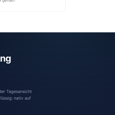
e genau?
ung
der Tagesansicht
üssig: nativ auf