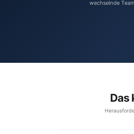
wechselnde Teams
Das 
Herausforde