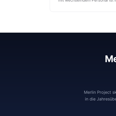
mit wechselndem Personal ist i
Me
Merlin Project 
in die Jahresüb