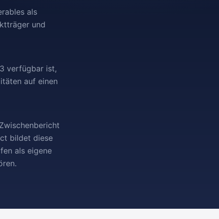
erables als
ektträger und
 verfügbar ist,
itäten auf einen
, Zwischenbericht
ct bildet diese
fen als eigene
ören.