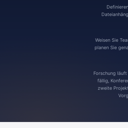
Definieren
Dateianhänge
Weisen Sie Tea
planen Sie gena
Forschung läuft 
fällig, Konfer
zweite Projek
Vorg