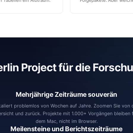
n Tabellen ein Albtraum.
Folgepakete. Aber welch
rlin Project für die Forsch
Mehrjährige Zeiträume souverän
skaliert problemlos von Wochen auf Jahre. Zoomen Sie von 
ersicht und zurück. Projekte mit 1.000+ Vorgängen bleiben fl
dem Mac, nicht im Browser.
Meilensteine und Berichtszeiträume