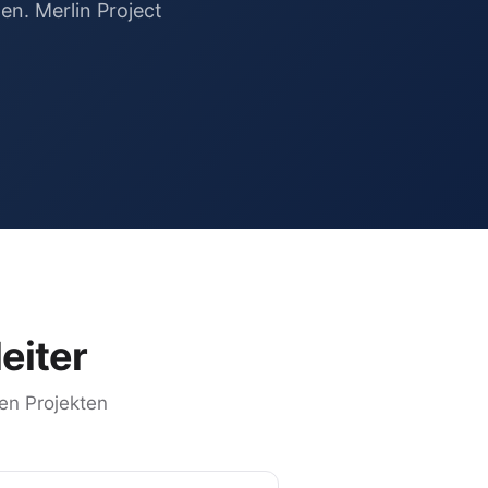
n. Merlin Project
eiter
en Projekten