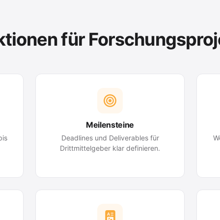
ktionen für Forschungsproj
Meilensteine
bis
Deadlines und Deliverables für
We
Drittmittelgeber klar definieren.