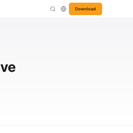
Download
ive