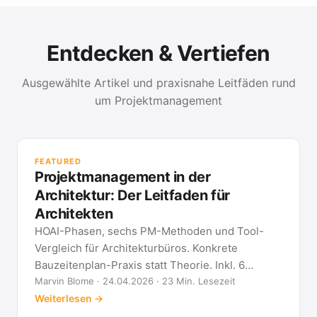
Entdecken & Vertiefen
Ausgewählte Artikel und praxisnahe Leitfäden rund
um Projektmanagement
PR
Met
FEATURED
kla
Projektmanagement in der
All
Architektur: Der Leitfaden für
Architekten
HOAI-Phasen, sechs PM-Methoden und Tool-
Vergleich für Architekturbüros. Konkrete
Bauzeitenplan-Praxis statt Theorie. Inkl. 6
Architekten-FAQ.
Marvin Blome · 24.04.2026 · 23 Min. Lesezeit
Weiterlesen →