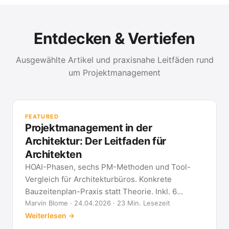
Entdecken & Vertiefen
Ausgewählte Artikel und praxisnahe Leitfäden rund
um Projektmanagement
PR
Met
FEATURED
kla
Projektmanagement in der
All
Architektur: Der Leitfaden für
Architekten
HOAI-Phasen, sechs PM-Methoden und Tool-
Vergleich für Architekturbüros. Konkrete
Bauzeitenplan-Praxis statt Theorie. Inkl. 6
Architekten-FAQ.
Marvin Blome · 24.04.2026 · 23 Min. Lesezeit
Weiterlesen →