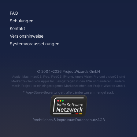
FAQ
Schulungen
Kontakt
Versionshinweise
Systemvoraussetzungen
© 2004–2026 ProjectWizards GmbH
Apple, Mac, macOS, iPad, iPadOS, iPhone, Apple Vision Pro und visionOS sind
Markenzeichen von Apple Inc., eingetragen in den USA und anderen Ländern.
Merlin Project ist ein eingetragenes Markenzeichen der ProjectWizards GmbH.
* App-Store-Bewertungen: alle Länder zusammengefasst.
Rechtliches & Impressum
Datenschutz
AGB