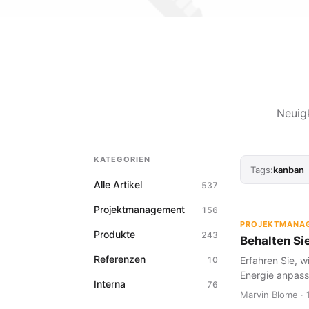
Neuig
KATEGORIEN
Tags:
kanban
Alle Artikel
537
Projektmanagement
156
PROJEKTMANA
Produkte
243
Behalten Sie
Referenzen
10
Erfahren Sie, w
Energie anpass
Interna
76
Marvin Blome · 