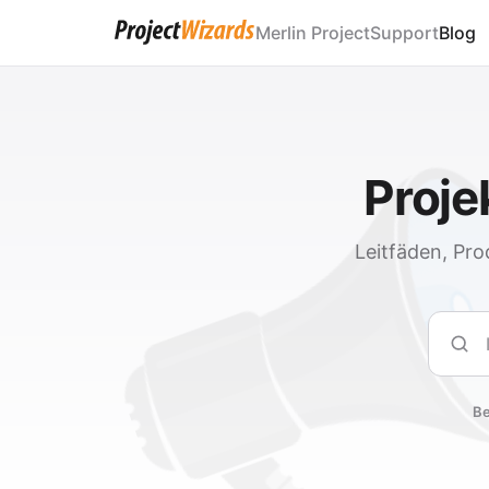
Merlin Project
Support
Blog
Proj
Leitfäden, Pro
Such
Be