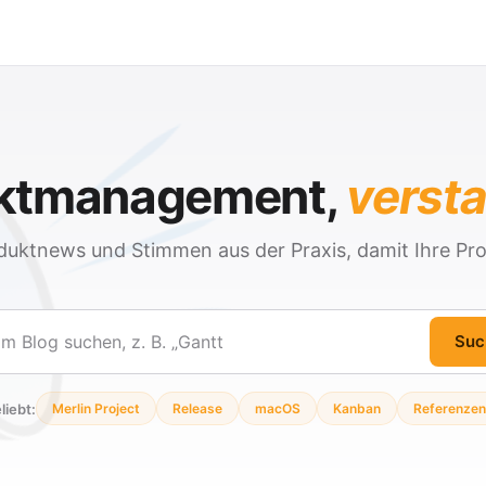
ektmanagement,
verst
duktnews und Stimmen aus der Praxis, damit Ihre Pro
Suc
en
liebt:
Merlin Project
Release
macOS
Kanban
Referenzen