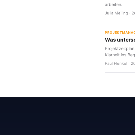
arbeiten.
Julia Meiling · 
PROJEKTMANA
Was untersc
Projektzeitplan
Klarheit ins Be
Paul Henkel · 2