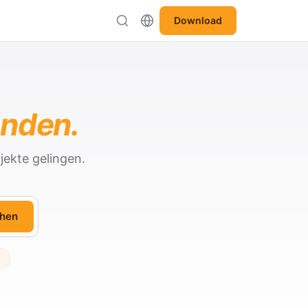
Download
anden.
jekte gelingen.
hen