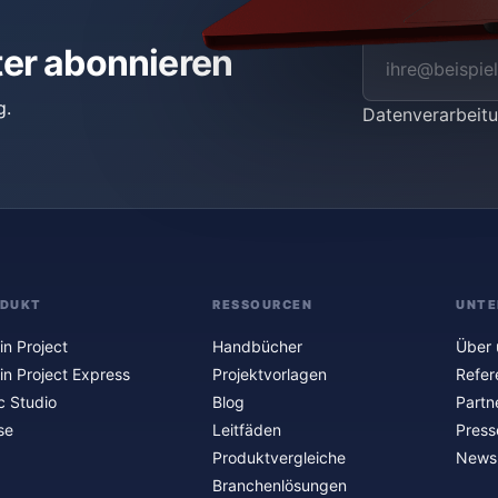
ter abonnieren
g.
Datenverarbei
ODUKT
RESSOURCEN
UNTE
in Project
Handbücher
Über 
in Project Express
Projektvorlagen
Refer
c Studio
Blog
Partn
se
Leitfäden
Press
Produktvergleiche
Newsl
Branchenlösungen