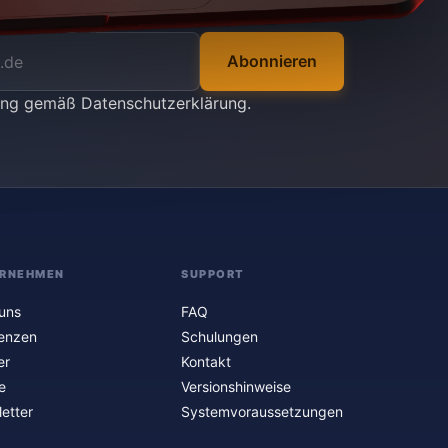
Abonnieren
tung gemäß
Datenschutzerklärung
.
RNEHMEN
SUPPORT
uns
FAQ
enzen
Schulungen
er
Kontakt
e
Versionshinweise
etter
Systemvoraussetzungen