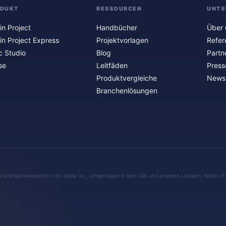
ODUKT
RESSOURCEN
UNTE
in Project
Handbücher
Über 
in Project Express
Projektvorlagen
Refer
c Studio
Blog
Partn
se
Leitfäden
Press
Produktvergleiche
Newsl
Branchenlösungen
S sind Markenzeichen von Apple Inc., eingetragen in den USA und anderen Ländern. Merlin Pr