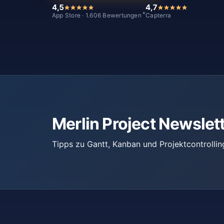
4,5
4,7
*
App Store · 1.606 Bewertungen
Capterra
Merlin Project Newslet
Tipps zu Gantt, Kanban und Projektcontrollin