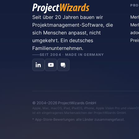
PR
Seit über 20 Jahren bauen wir
Merl
Projektmanagement-Software, die
Merl
sich Menschen anpasst, nicht
ado
umgekehrt. Ein deutsches
Prei
Familienunternehmen.
SEIT 2004 · MADE IN GERMANY
© 2004–2026 ProjectWizards GmbH
Apple, Mac, macOS, iPad, iPadOS, iPhone, Apple Vision Pro und visionO
ist ein eingetragenes Markenzeichen der ProjectWizards GmbH.
* App-Store-Bewertungen: alle Länder zusammengefasst.