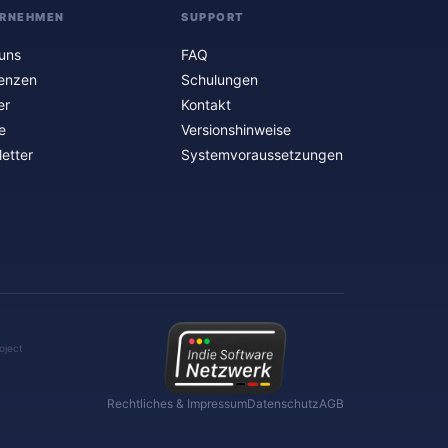
RNEHMEN
SUPPORT
uns
FAQ
enzen
Schulungen
er
Kontakt
e
Versionshinweise
etter
Systemvoraussetzungen
oject
Rechtliches & Impressum
Datenschutz
AGB