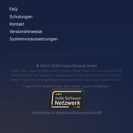
FAQ
Schulungen
Kontakt
Versionshinweise
Systemvoraussetzungen
© 2004–2026 ProjectWizards GmbH
Apple, Mac, macOS, iPad, iPadOS, iPhone, Apple Vision Pro und visionOS sind
Markenzeichen von Apple Inc., eingetragen in den USA und anderen Ländern.
Merlin Project ist ein eingetragenes Markenzeichen der ProjectWizards GmbH.
* App-Store-Bewertungen: alle Länder zusammengefasst.
Rechtliches & Impressum
Datenschutz
AGB