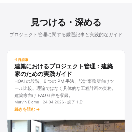
見つける・深める
プロジェクト管理に関する厳選記事と実践的なガイド
プ
プ
注目記事
ら
建築におけるプロジェクト管理：建築
す
家のための実践ガイド
HOAI の段階、6 つの PM 手法、設計事務所向けツ
ール比較。理論ではなく具体的な工程計画の実務。
建築家向け FAQ 6 件を収録。
Marvin Blome · 24.04.2026 · 読了 1 分
続きを読む →