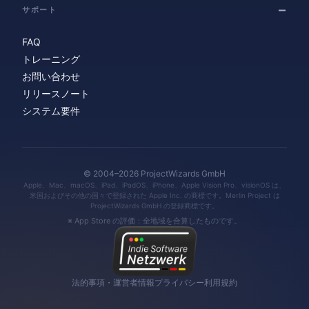
サポート
FAQ
トレーニング
お問い合わせ
リリースノート
システム要件
© 2004–2026 ProjectWizards GmbH
Apple、Mac、macOS、iPad、iPadOS、iPhone、Apple Vision Pro、visionOS は、
米国およびその他の国々で登録された Apple Inc. の商標です。Merlin Project は
ProjectWizards GmbH の登録商標です。
※ App Store の評価：全地域を合算したものです。
法的事項・運営者情報
プライバシー
利用規約