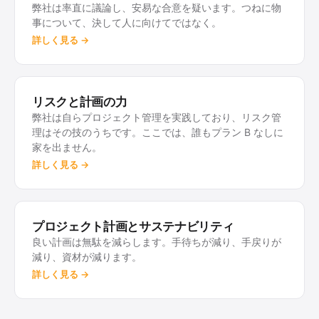
の世代が加わりました。彼は主にマーケティングを担
弊社は率直に議論し、安易な合意を疑います。つねに物
当し、少しずつ経営の業務を引き継ぎながら、これか
事について、決して人に向けてではなく。
らの数年をかけて父親の役割へと成長していきます。
詳しく見る →
弊社にとっては、性急な交代よりも継続性のほうが大
切なのです。
リスクと計画の力
メイキングを PDF で読む →
弊社は自らプロジェクト管理を実践しており、リスク管
理はその技のうちです。ここでは、誰もプラン B なしに
家を出ません。
詳しく見る →
プロジェクト計画とサステナビリティ
良い計画は無駄を減らします。手待ちが減り、手戻りが
減り、資材が減ります。
詳しく見る →