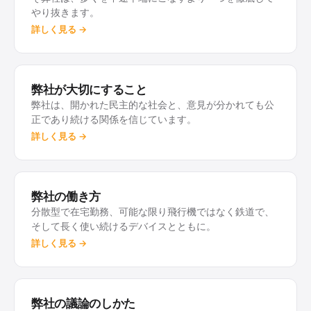
やり抜きます。
月後、Apple はパリの Apple Expo で Merlin を紹介
詳しく見る →
するよう弊社を招きました。自分たちのために作った
道具は、こうしてすべての人のための製品になりまし
た。2004 年 11 月 9 日、Merlin 1.0 が登場したので
弊社が大切にすること
す。
弊社は、開かれた民主的な社会と、意見が分かれても公
正であり続ける関係を信じています。
コンサルティング会社は、製品を手がける企業へと変
詳しく見る →
わりました。Merlin は Merlin Project となり、今日
では Apple エコシステムを代表するプロジェクト管
理ソフトウェアの一つです。2024 年には、構造化さ
弊社の働き方
れた技術文書のための弊社の道具、adoc Studio が加
分散型で在宅勤務、可能な限り飛行機ではなく鉄道で、
わりました。年月を経ても変わらないもの、それは、
そして長く使い続けるデバイスとともに。
多くを中途半端にこなすより一つを徹底してやり抜く
詳しく見る →
という頑固さです。
そして物語は続きます。Marvin Blome とともに、次
弊社の議論のしかた