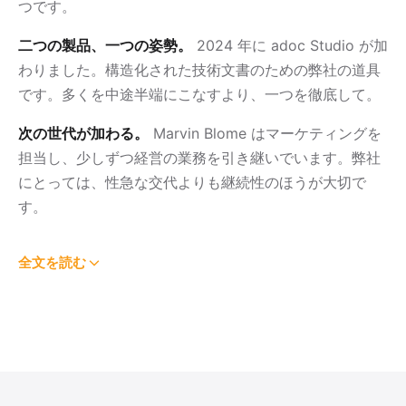
つです。
二つの製品、一つの姿勢。
2024 年に adoc Studio が加
わりました。構造化された技術文書のための弊社の道具
です。多くを中途半端にこなすより、一つを徹底して。
次の世代が加わる。
Marvin Blome はマーケティングを
担当し、少しずつ経営の業務を引き継いでいます。弊社
にとっては、性急な交代よりも継続性のほうが大切で
す。
全文を読む
Frank Blome は 2002 年に ProjectWizards を設立す
る前、Bertelsmann AG をはじめとする大企業でプロ
ジェクトマネージャーを務め、主に IT・ソフトウェ
アプロジェクトに携わり、リスク管理を専門としてい