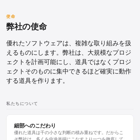
ました。その経験を、彼はそのまま持ち込みました。
ProjectWizards はまずコンサルティング会社として
使命
出発し、Apple を選ぶという決断は当時の流れに逆ら
弊社の使命
うものでした。その背景には、セキュリティへの強い
意識がありました。Frank は 2000 年に ILOVEYOU
優れたソフトウェアは、複雑な取り組みを扱
ウイルスが世界的な企業の数千人もの従業員を機能停
えるものにします。弊社は、大規模なプロジ
止に追い込む様子を目の当たりにしていたのです。同
ェクトを計画可能にし、道具ではなくプロジ
じことを自分の身に起こしたくはありませんでした。
ェクトそのものに集中できるほど確実に動作
加えて、デバイスそのものの品質と、優れた道具への
する道具を作ります。
こだわりがありました。彼の本来の仕事であるプロジ
ェクト管理については、Mac 上に使いものになるも
のが何もありませんでした。そこで彼は、それを開発
私たちについて
させることにしたのです。これが Merlin の始まりで
した。
細部へのこだわり
2004 年 4 月 9 日、開発者 Frank Illenberger とのキ
優れた道具は千の小さな判断の積み重ねです。だからこ
ックオフがフランクフルトで行われました。その数か
そ弊社は、多くを中途半端にこなすより一つを徹底して