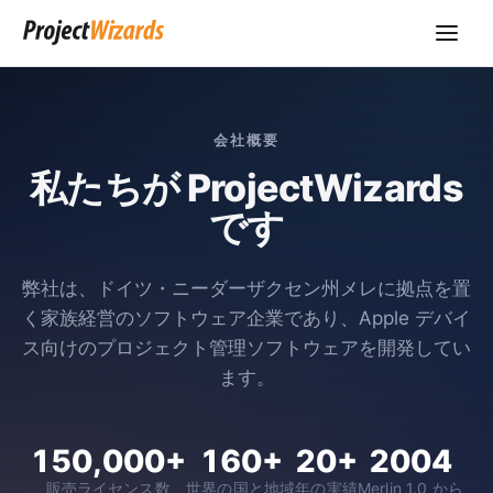
会社概要
私たちが ProjectWizards
です
弊社は、ドイツ・ニーダーザクセン州メレに拠点を置
く家族経営のソフトウェア企業であり、Apple デバイ
ス向けのプロジェクト管理ソフトウェアを開発してい
ます。
150,000+
160+
20+
2004
販売ライセンス数
世界の国と地域
年の実績
Merlin 1.0 から