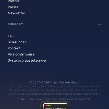
Partner
Presse
Newsletter
SUPPORT
FAQ
Schulungen
Kontakt
Versionshinweise
Systemvoraussetzungen
© 2004–2026 ProjectWizards GmbH
Apple, Mac, macOS, iPad, iPadOS, iPhone, Apple Vision Pro und visionOS sind
Markenzeichen von Apple Inc., eingetragen in den USA und anderen Ländern.
Merlin Project ist ein eingetragenes Markenzeichen der ProjectWizards GmbH.
* App-Store-Bewertungen: alle Länder zusammengefasst.