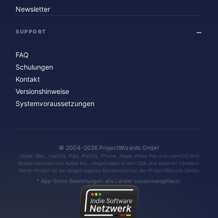
Newsletter
SUPPORT
FAQ
Schulungen
Kontakt
Versionshinweise
Systemvoraussetzungen
© 2004–2026 ProjectWizards GmbH
Apple, Mac, macOS, iPad, iPadOS, iPhone, Apple Vision Pro und visionOS sind
Markenzeichen von Apple Inc., eingetragen in den USA und anderen Ländern.
Merlin Project ist ein eingetragenes Markenzeichen der ProjectWizards GmbH.
* App-Store-Bewertungen: alle Länder zusammengefasst.