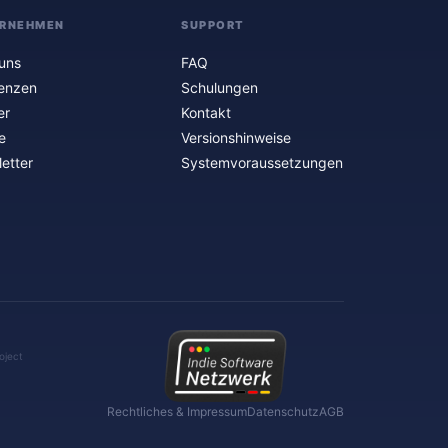
RNEHMEN
SUPPORT
uns
FAQ
enzen
Schulungen
er
Kontakt
e
Versionshinweise
etter
Systemvoraussetzungen
oject
Rechtliches & Impressum
Datenschutz
AGB