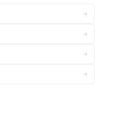
→
→
→
→