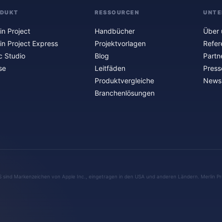
ODUKT
RESSOURCEN
UNTE
in Project
Handbücher
Über 
in Project Express
Projektvorlagen
Refer
c Studio
Blog
Partn
se
Leitfäden
Press
Produktvergleiche
Newsl
Branchenlösungen
S sind Markenzeichen von Apple Inc., eingetragen in den USA und anderen Ländern. Merlin Pr