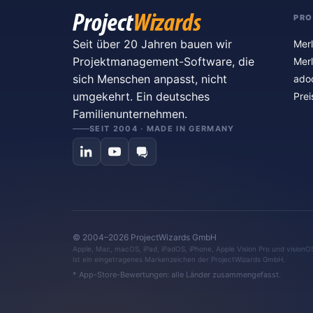
PR
Seit über 20 Jahren bauen wir
Merl
Projektmanagement-Software, die
Merl
sich Menschen anpasst, nicht
ado
umgekehrt. Ein deutsches
Prei
Familienunternehmen.
SEIT 2004 · MADE IN GERMANY
© 2004–2026 ProjectWizards GmbH
Apple, Mac, macOS, iPad, iPadOS, iPhone, Apple Vision Pro und visionO
ist ein eingetragenes Markenzeichen der ProjectWizards GmbH.
* App-Store-Bewertungen: alle Länder zusammengefasst.