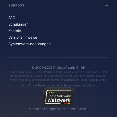
SUPPORT
FAQ
Schulungen
Kontakt
Versionshinweise
Systemvoraussetzungen
© 2004–2026 ProjectWizards GmbH
Apple, Mac, macOS, iPad, iPadOS, iPhone, Apple Vision Pro und visionOS sind
Markenzeichen von Apple Inc., eingetragen in den USA und anderen Ländern.
Merlin Project ist ein eingetragenes Markenzeichen der ProjectWizards GmbH.
* App-Store-Bewertungen: alle Länder zusammengefasst.
Rechtliches & Impressum
Datenschutz
AGB