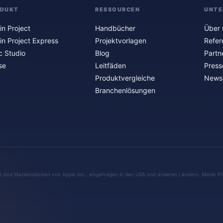
ODUKT
RESSOURCEN
UNTE
in Project
Handbücher
Über 
in Project Express
Projektvorlagen
Refer
c Studio
Blog
Partn
se
Leitfäden
Press
Produktvergleiche
Newsl
Branchenlösungen
S sind Markenzeichen von Apple Inc., eingetragen in den USA und anderen Ländern. Merlin Pr