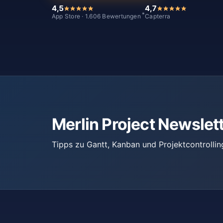
4,5
4,7
*
App Store · 1.606 Bewertungen
Capterra
Merlin Project Newslet
Tipps zu Gantt, Kanban und Projektcontrollin