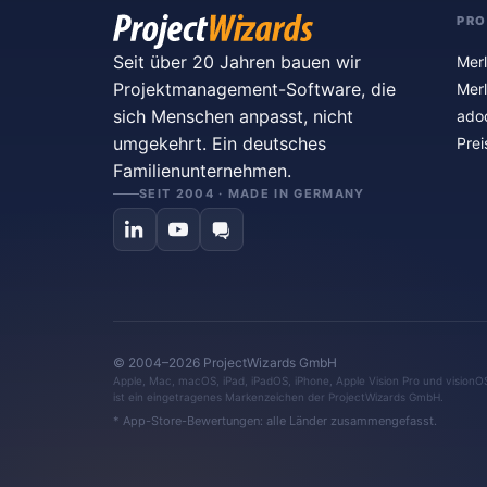
PR
Seit über 20 Jahren bauen wir
Merl
Projektmanagement-Software, die
Merl
sich Menschen anpasst, nicht
ado
umgekehrt. Ein deutsches
Prei
Familienunternehmen.
SEIT 2004 · MADE IN GERMANY
© 2004–2026 ProjectWizards GmbH
Apple, Mac, macOS, iPad, iPadOS, iPhone, Apple Vision Pro und visionO
ist ein eingetragenes Markenzeichen der ProjectWizards GmbH.
* App-Store-Bewertungen: alle Länder zusammengefasst.