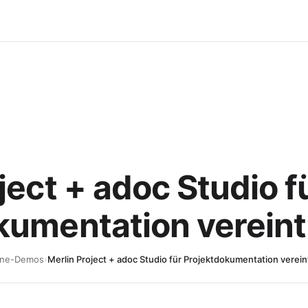
ject + adoc Studio f
kumentation vereint
line-Demos
›
Merlin Project + adoc Studio für Projektdokumentation verein