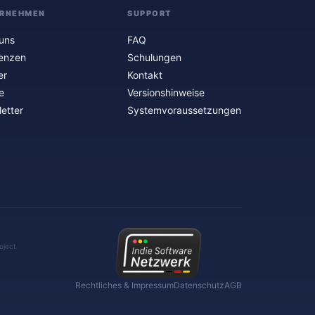
RNEHMEN
SUPPORT
uns
FAQ
enzen
Schulungen
er
Kontakt
e
Versionshinweise
etter
Systemvoraussetzungen
oject
Rechtliches & Impressum
Datenschutz
AGB