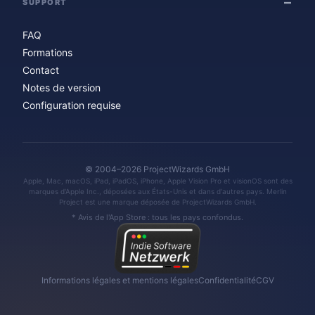
SUPPORT
FAQ
Formations
Contact
Notes de version
Configuration requise
© 2004–2026 ProjectWizards GmbH
Apple, Mac, macOS, iPad, iPadOS, iPhone, Apple Vision Pro et visionOS sont des
marques d'Apple Inc., déposées aux États-Unis et dans d'autres pays. Merlin
Project est une marque déposée de ProjectWizards GmbH.
* Avis de l'App Store : tous les pays confondus.
Informations légales et mentions légales
Confidentialité
CGV