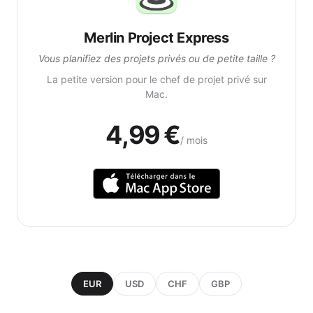
Merlin Project Express
Vous planifiez des projets privés ou de petite taille ?
La petite version pour le chef de projet privé sur
Mac.
4,99 €
/ mois
EUR
USD
CHF
GBP