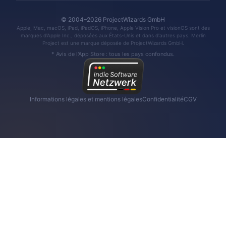
© 2004–2026 ProjectWizards GmbH
Apple, Mac, macOS, iPad, iPadOS, iPhone, Apple Vision Pro et visionOS sont des
marques d'Apple Inc., déposées aux États-Unis et dans d'autres pays. Merlin
Project est une marque déposée de ProjectWizards GmbH.
* Avis de l'App Store : tous les pays confondus.
Informations légales et mentions légales
Confidentialité
CGV