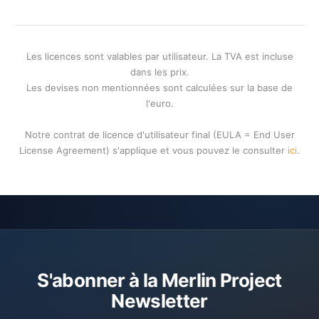
Les licences sont valables par utilisateur. La TVA est incluse
dans les prix.
Les devises non mentionnées sont calculées sur la base de
l'euro.
Notre contrat de licence d'utilisateur final (EULA = End User
License Agreement) s'applique et vous pouvez le consulter
ici
.
S'abonner à la Merlin Project
Newsletter