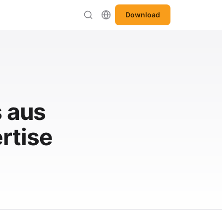
Download
s aus
rtise