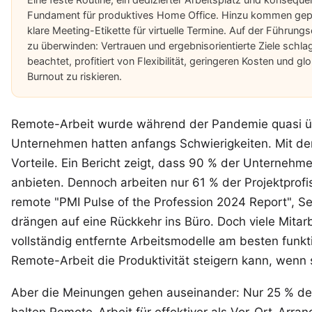
Fundament für produktives Home Office. Hinzu kommen gepla
klare Meeting-Etikette für virtuelle Termine. Auf der Führungs
zu überwinden: Vertrauen und ergebnisorientierte Ziele schl
beachtet, profitiert von Flexibilität, geringeren Kosten und 
Burnout zu riskieren.
Remote-Arbeit wurde während der Pandemie quasi ü
Unternehmen hatten anfangs Schwierigkeiten. Mit der
Vorteile. Ein Bericht zeigt, dass 90 % der Unternehme
anbieten. Dennoch arbeiten nur 61 % der Projektprof
remote
"PMI Pulse of the Profession 2024 Report", Se
drängen auf eine Rückkehr ins Büro. Doch viele Mita
vollständig entfernte Arbeitsmodelle am besten funkt
Remote-Arbeit die Produktivität steigern kann, wenn 
Aber die Meinungen gehen auseinander: Nur 25 % de
halten Remote-Arbeit für effektiver als Vor-Ort-Arr