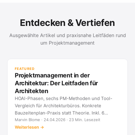
Entdecken & Vertiefen
Ausgewählte Artikel und praxisnahe Leitfäden rund
um Projektmanagement
PR
Met
FEATURED
kla
Projektmanagement in der
All
Architektur: Der Leitfaden für
Architekten
HOAI-Phasen, sechs PM-Methoden und Tool-
Vergleich für Architekturbüros. Konkrete
Bauzeitenplan-Praxis statt Theorie. Inkl. 6
Architekten-FAQ.
Marvin Blome · 24.04.2026 · 23 Min. Lesezeit
Weiterlesen →