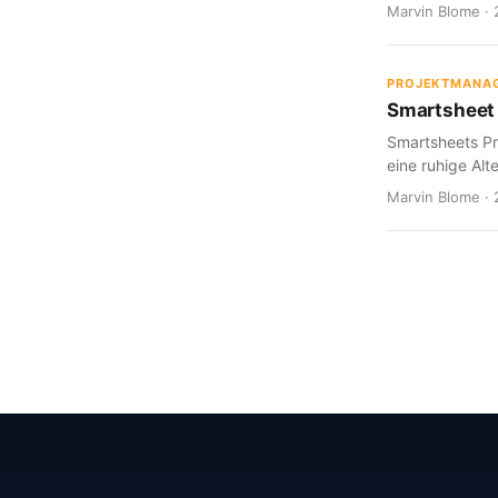
Marvin Blome · 
PROJEKTMANA
Smartsheet 
Smartsheets Pr
eine ruhige Alte
Marvin Blome · 