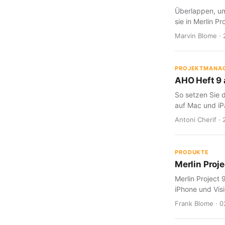
Überlappen, um
sie in Merlin Pr
Marvin Blome · 
PROJEKTMANA
AHO Heft 9 a
So setzen Sie d
auf Mac und iP
Antoni Cherif · 
PRODUKTE
Merlin Proje
Merlin Project 
iPhone und Visi
Frank Blome · 0