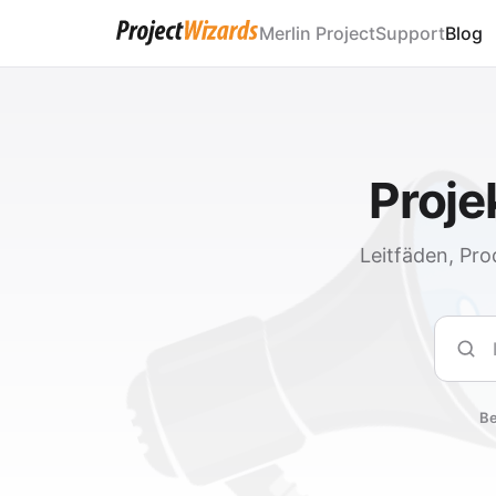
Merlin Project
Support
Blog
Proj
Leitfäden, Pro
Such
Be