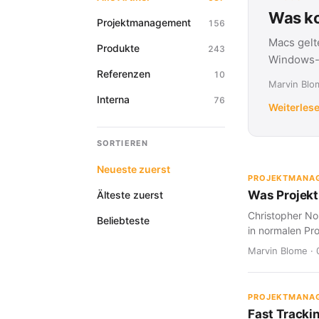
Was ko
Projektmanagement
156
Macs gelt
Produkte
243
Windows-G
Referenzen
10
Marvin Blom
Interna
76
Weiterles
SORTIEREN
Neueste zuerst
PROJEKTMANA
Was Projekt
Älteste zuerst
Christopher Nol
Beliebteste
in normalen Pro
Marvin Blome · 
PROJEKTMANA
Fast Tracki