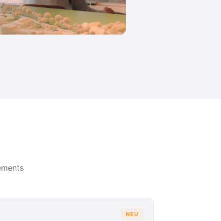
ements
NEU