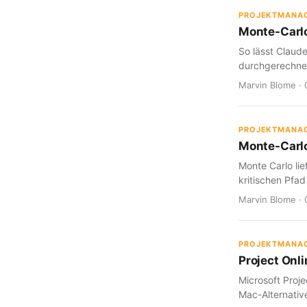
PROJEKTMANA
Monte-Carlo
So lässt Claud
durchgerechnet
Marvin Blome · 
PROJEKTMANA
Monte-Carlo
Monte Carlo lie
kritischen Pfad
Marvin Blome · 
PROJEKTMANA
Project Onl
Microsoft Proje
Mac-Alternative