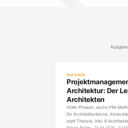
Ausgewä
FEATURED
Projektmanagement
Architektur: Der Le
Architekten
HOAI-Phasen, sechs PM-Meth
für Architekturbüros. Konkret
statt Theorie. Inkl. 6 Architek
Marvin Blome · 24.04.2026 · 23 Mi