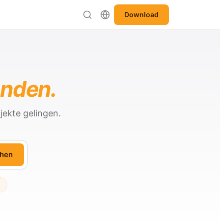
Download
anden.
jekte gelingen.
hen