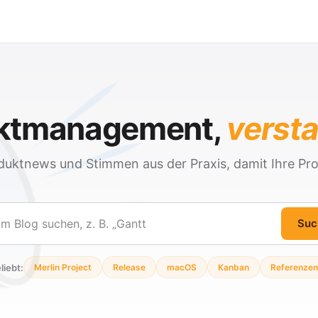
ektmanagement,
verst
duktnews und Stimmen aus der Praxis, damit Ihre Pro
Suc
en
liebt:
Merlin Project
Release
macOS
Kanban
Referenzen