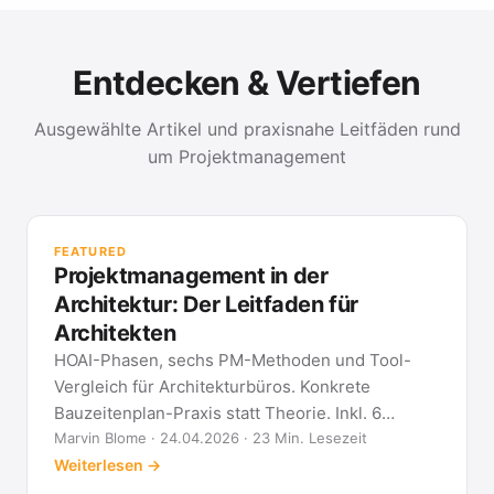
Entdecken & Vertiefen
Ausgewählte Artikel und praxisnahe Leitfäden rund
um Projektmanagement
PR
Met
FEATURED
kla
Projektmanagement in der
All
Architektur: Der Leitfaden für
Architekten
HOAI-Phasen, sechs PM-Methoden und Tool-
Vergleich für Architekturbüros. Konkrete
Bauzeitenplan-Praxis statt Theorie. Inkl. 6
Architekten-FAQ.
Marvin Blome · 24.04.2026 · 23 Min. Lesezeit
Weiterlesen →