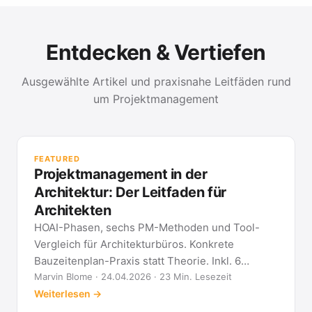
Entdecken & Vertiefen
Ausgewählte Artikel und praxisnahe Leitfäden rund
um Projektmanagement
PR
Met
FEATURED
kla
Projektmanagement in der
All
Architektur: Der Leitfaden für
Architekten
HOAI-Phasen, sechs PM-Methoden und Tool-
Vergleich für Architekturbüros. Konkrete
Bauzeitenplan-Praxis statt Theorie. Inkl. 6
Architekten-FAQ.
Marvin Blome · 24.04.2026 · 23 Min. Lesezeit
Weiterlesen →