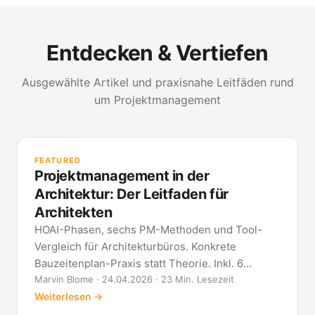
Entdecken & Vertiefen
Ausgewählte Artikel und praxisnahe Leitfäden rund
um Projektmanagement
PR
Met
FEATURED
kla
Projektmanagement in der
All
Architektur: Der Leitfaden für
Architekten
HOAI-Phasen, sechs PM-Methoden und Tool-
Vergleich für Architekturbüros. Konkrete
Bauzeitenplan-Praxis statt Theorie. Inkl. 6
Architekten-FAQ.
Marvin Blome · 24.04.2026 · 23 Min. Lesezeit
Weiterlesen →