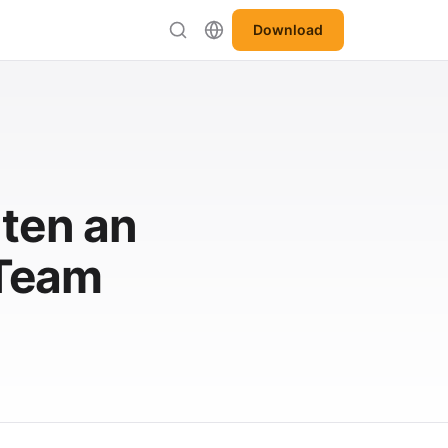
Download
ten an
 Team