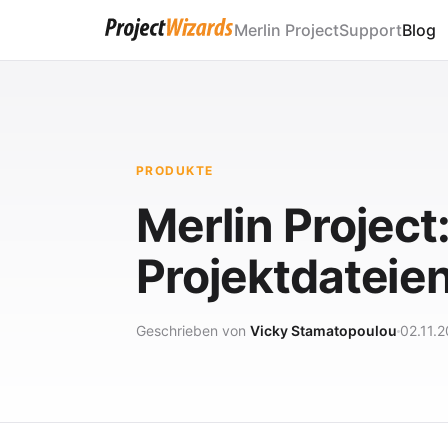
Merlin Project
Support
Blog
PRODUKTE
Merlin Projec
Projektdateien
Geschrieben von
Vicky Stamatopoulou
02.11.