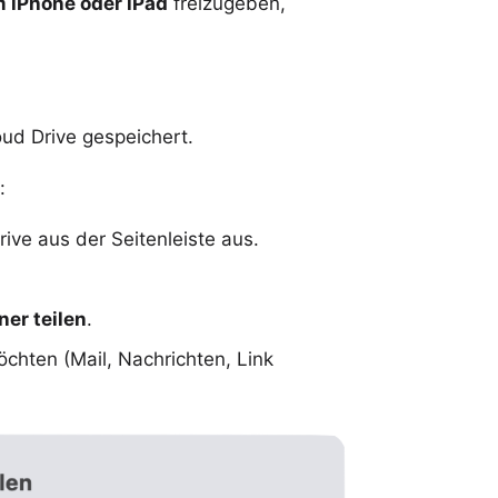
m iPhone oder iPad
freizugeben,
oud Drive gespeichert.
:
ve aus der Seitenleiste aus.
.
ner teilen
.
chten (Mail, Nachrichten, Link