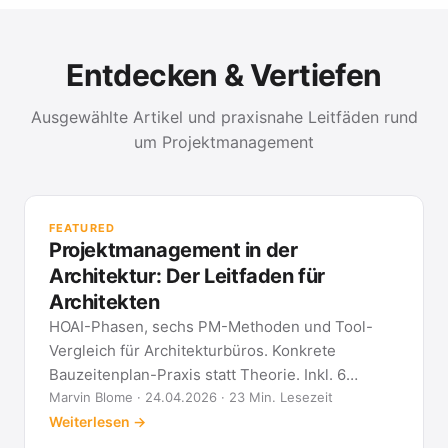
Entdecken & Vertiefen
Ausgewählte Artikel und praxisnahe Leitfäden rund
um Projektmanagement
PR
Met
FEATURED
kla
Projektmanagement in der
All
Architektur: Der Leitfaden für
Architekten
HOAI-Phasen, sechs PM-Methoden und Tool-
Vergleich für Architekturbüros. Konkrete
Bauzeitenplan-Praxis statt Theorie. Inkl. 6
Architekten-FAQ.
Marvin Blome · 24.04.2026 · 23 Min. Lesezeit
Weiterlesen →