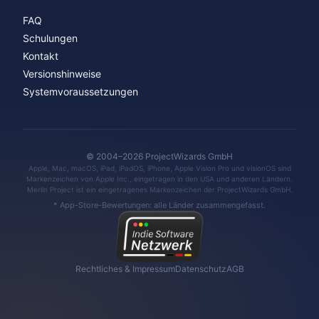
FAQ
Schulungen
Kontakt
Versionshinweise
Systemvoraussetzungen
© 2004–2026 ProjectWizards GmbH
Apple, Mac, macOS, iPad, iPadOS, iPhone, Apple Vision Pro und visionOS sind
Markenzeichen von Apple Inc., eingetragen in den USA und anderen Ländern.
Merlin Project ist ein eingetragenes Markenzeichen der ProjectWizards GmbH.
* App-Store-Bewertungen: alle Länder zusammengefasst.
Rechtliches & Impressum
Datenschutz
AGB