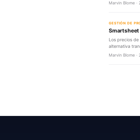
Marvin Blome · 
GESTIÓN DE P
Smartsheet 
Los precios de
alternativa tran
Marvin Blome · 