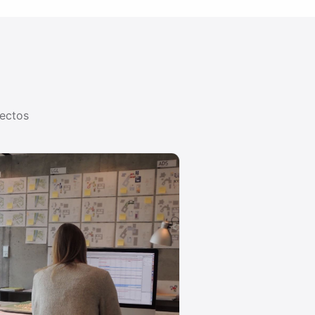
yectos
Ver todas las guías →
MÉTODO 03
Mapas mentales
as
Cómo los mapas mentales organizan
ar un
ideas, resuelven problemas y hacen
los …