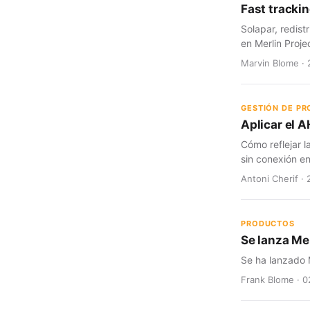
Fast trackin
Solapar, redist
en Merlin Proje
Marvin Blome · 
GESTIÓN DE P
Aplicar el A
Cómo reflejar l
sin conexión en
Antoni Cherif · 
PRODUCTOS
Se lanza Mer
Se ha lanzado M
Frank Blome · 0