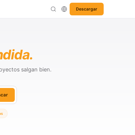
Descargar
ndida.
oyectos salgan bien.
scar
as