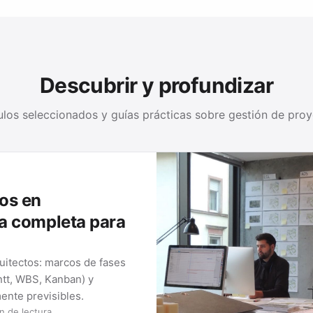
Descubrir y profundizar
ulos seleccionados y guías prácticas sobre gestión de pro
N DE PROYECTOS
ntas para tu trabajo de proyecto: del clásico Gantt al mind map.
O 01
MÉTODO 02
amas de Gantt
Tableros Kanban
grama de Gantt, cómo
Cómo funciona Kanban, qué regl
herramientas valen la
guían a los equipos y cómo mont
tablero …