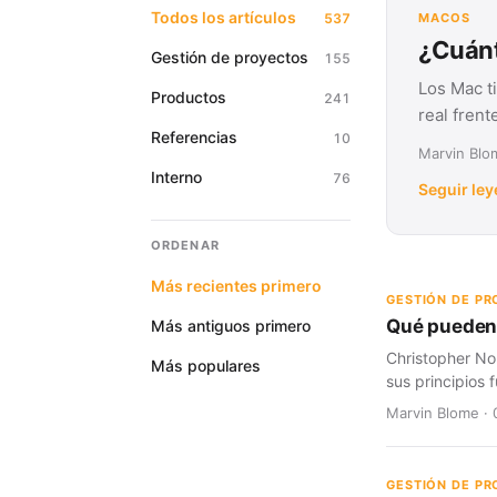
Todos los artículos
537
MACOS
¿Cuánt
Gestión de proyectos
155
Los Mac t
Productos
241
real fren
Referencias
10
Marvin Blom
Interno
76
Seguir le
ORDENAR
Más recientes primero
GESTIÓN DE P
Qué pueden 
Más antiguos primero
Christopher No
Más populares
sus principios
Marvin Blome · 
GESTIÓN DE P