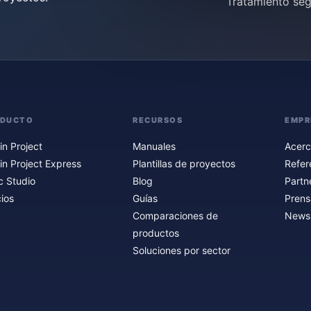
Tratamiento se
ODUCTO
RECURSOS
EMPR
in Project
Manuales
Acerc
in Project Express
Plantillas de proyectos
Refer
c Studio
Blog
Partn
ios
Guías
Prens
Comparaciones de
Newsl
productos
Soluciones por sector