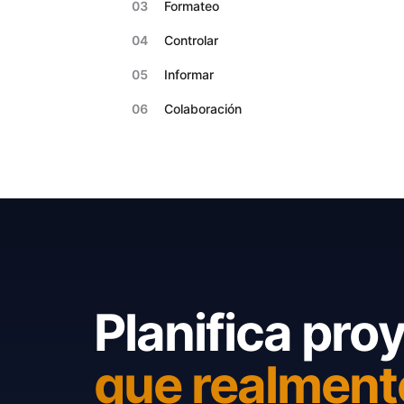
03
Formateo
04
Controlar
05
Informar
06
Colaboración
Planifica pro
que realment