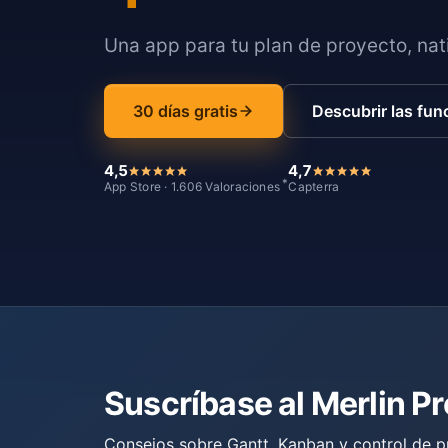
Una app para tu plan de proyecto, nati
30 días gratis
Descubrir las fun
4,5
4,7
*
App Store · 1.606 Valoraciones
Capterra
Suscríbase al Merlin P
Consejos sobre Gantt, Kanban y control de p