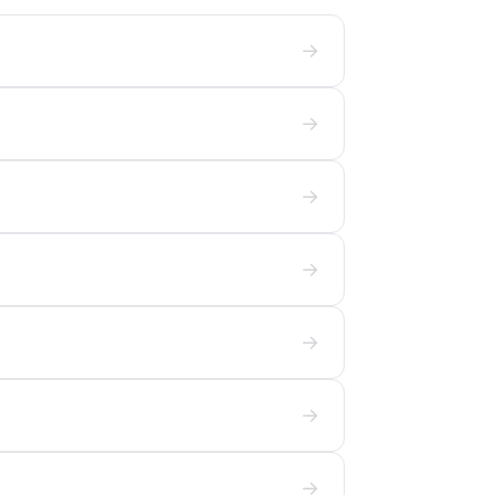
→
→
→
→
→
→
→