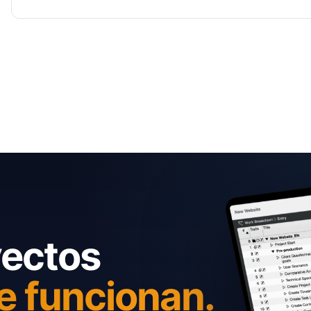
yectos
e funcionan.