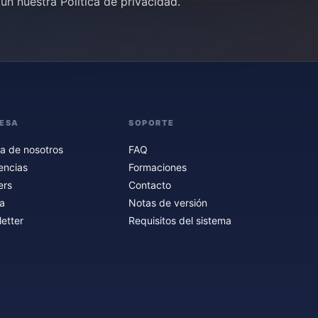
gún nuestra
Política de privacidad
.
ESA
SOPORTE
a de nosotros
FAQ
encias
Formaciones
ers
Contacto
a
Notas de versión
etter
Requisitos del sistema