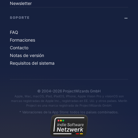
Newsletter
SOPORTE
FAQ
Formaciones
Contacto
Notas de versión
Requisitos del sistema
© 2004–2026 ProjectWizards GmbH
Apple, Mac, macOS, iPad, iPadOS, iPhone, Apple Vision Pro y visionOS son
marcas registradas de Apple Inc., registradas en EE. UU. y otros países. Merlin
Project es una marca registrada de ProjectWizards GmbH.
* Valoraciones de la App Store: todos los países combinados.