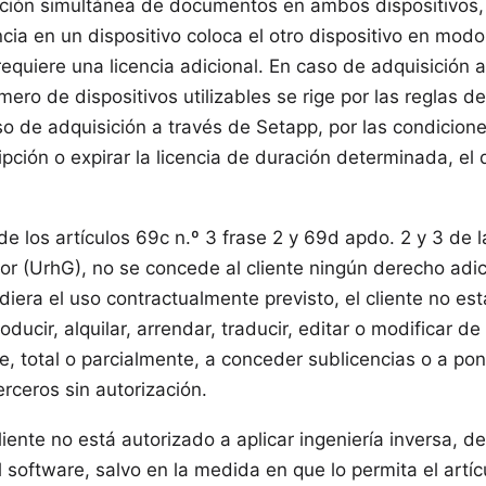
dición simultánea de documentos en ambos dispositivos,
ncia en un dispositivo coloca el otro dispositivo en modo
equiere una licencia adicional. En caso de adquisición a
mero de dispositivos utilizables se rige por las reglas 
o de adquisición a través de Setapp, por las condicione
cripción o expirar la licencia de duración determinada, e
o de los artículos 69c n.º 3 frase 2 y 69d apdo. 2 y 3 de
r (UrhG), no se concede al cliente ningún derecho adic
diera el uso contractualmente previsto, el cliente no es
roducir, alquilar, arrendar, traducir, editar o modificar de
, total o parcialmente, a conceder sublicencias o a po
erceros sin autorización.
liente no está autorizado a aplicar ingeniería inversa, d
software, salvo en la medida en que lo permita el artíc