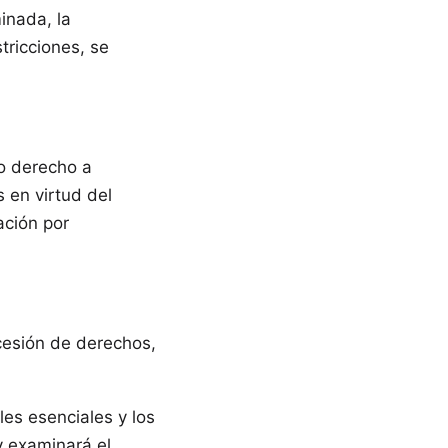
inada, la
tricciones, se
ro derecho a
s en virtud del
ación por
ncesión de derechos,
ales esenciales y los
y examinará el