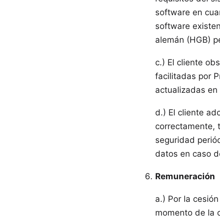
software en cuan
software existen
alemán (HGB) pe
c.) El cliente o
facilitadas por 
actualizadas en
d.) El cliente 
correctamente, t
seguridad periód
datos en caso d
Remuneración
a.) Por la cesió
momento de la co