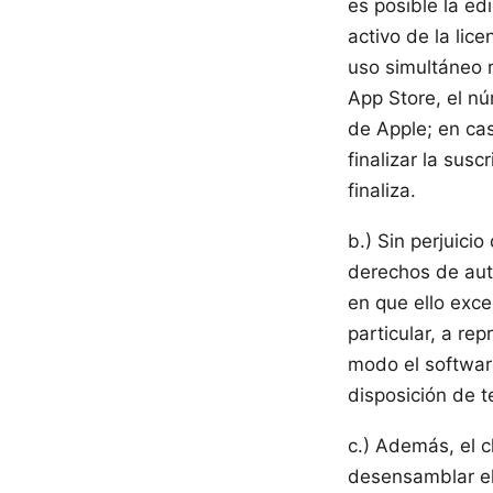
es posible la e
activo de la lice
uso simultáneo r
App Store, el nú
de Apple; en cas
finalizar la sus
finaliza.
b.) Sin perjuici
derechos de auto
en que ello exce
particular, a rep
modo el software
disposición de t
c.) Además, el c
desensamblar el 