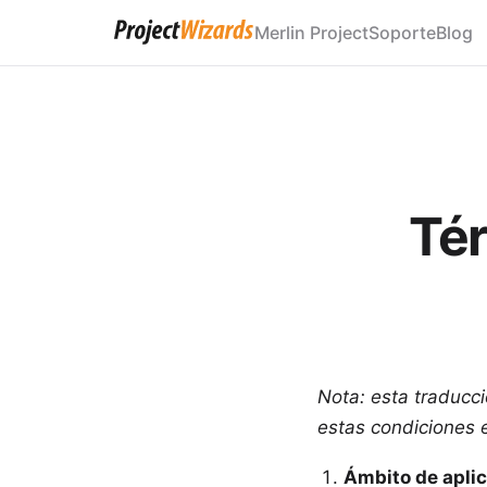
Merlin Project
Soporte
Blog
Tér
Nota: esta traducci
estas condiciones e
Ámbito de aplic