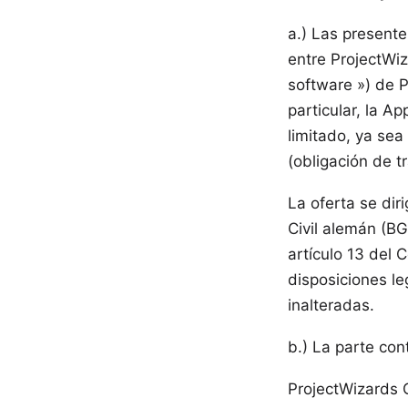
a.) Las presente
entre ProjectWi
software ») de P
particular, la A
limitado, ya sea
(obligación de t
La oferta se dir
Civil alemán (B
artículo 13 del 
disposiciones l
inalteradas.
b.) La parte con
ProjectWizards