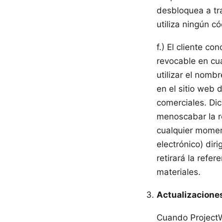
desbloquea a tra
utiliza ningún có
f.) El cliente c
revocable en cu
utilizar el nomb
en el sitio web 
comerciales. Di
menoscabar la re
cualquier moment
electrónico) dir
retirará la refe
materiales.
Actualizacione
Cuando ProjectWi