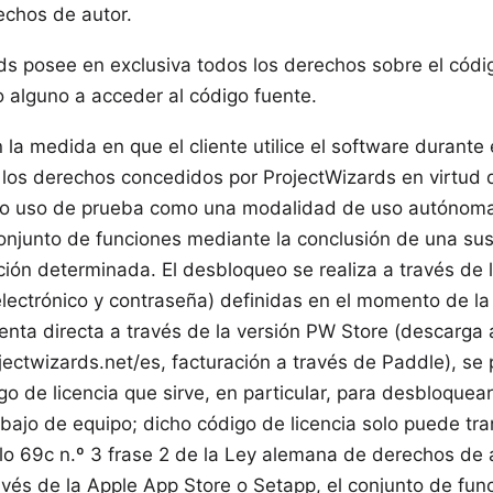
chos de autor.
ds posee en exclusiva todos los derechos sobre el código
 alguno a acceder al código fuente.
n la medida en que el cliente utilice el software durante
 los derechos concedidos por ProjectWizards en virtud d
cho uso de prueba como una modalidad de uso autónoma.
onjunto de funciones mediante la conclusión de una sus
ción determinada. El desbloqueo se realiza a través de 
lectrónico y contraseña) definidas en el momento de la
venta directa a través de la versión PW Store (descarga 
jectwizards.net/es
, facturación a través de Paddle), se
 de licencia que sirve, en particular, para desbloquear
bajo de equipo; dicho código de licencia solo puede tran
lo 69c n.º 3 frase 2 de la Ley alemana de derechos de 
avés de la Apple App Store o Setapp, el conjunto de fun