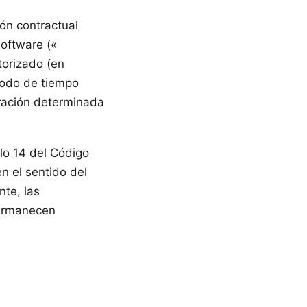
ión contractual
oftware («
torizado (en
ríodo de tiempo
uración determinada
ulo 14 del Código
n el sentido del
nte, las
permanecen