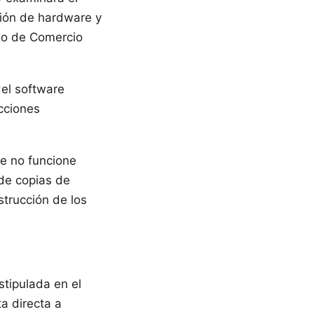
ción de hardware y
igo de Comercio
del software
ucciones
re no funcione
 de copias de
strucción de los
stipulada en el
a directa a