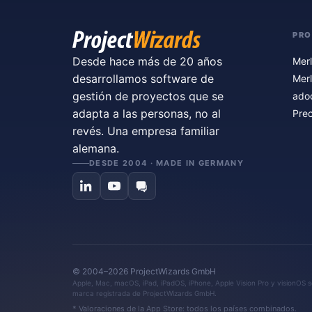
PR
Desde hace más de 20 años
Merl
desarrollamos software de
Merl
gestión de proyectos que se
ado
adapta a las personas, no al
Prec
revés. Una empresa familiar
alemana.
DESDE 2004 · MADE IN GERMANY
© 2004–2026 ProjectWizards GmbH
Apple, Mac, macOS, iPad, iPadOS, iPhone, Apple Vision Pro y visionOS so
marca registrada de ProjectWizards GmbH.
* Valoraciones de la App Store: todos los países combinados.