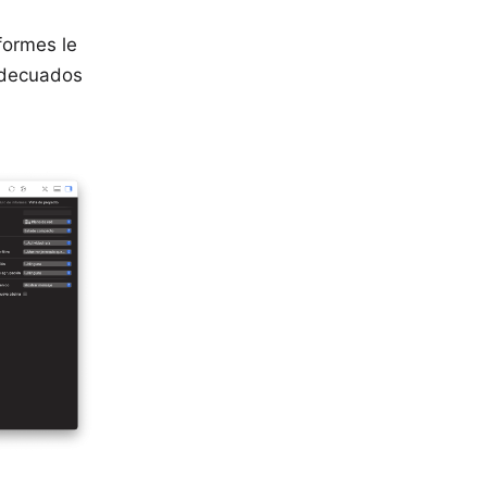
formes le
 adecuados