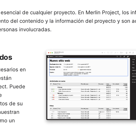
sencial de cualquier proyecto. En Merlin Project, los in
nto del contenido y la información del proyecto y son
ersonas involucradas.
ados
esarios en
están
ject. Puede
e
tos de su
muestran
omo un