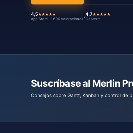
4,5
4,7
*
App Store · 1.606 Valoraciones
Capterra
Suscríbase al Merlin P
Consejos sobre Gantt, Kanban y control de p