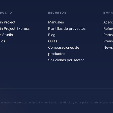
ODUCTO
RECURSOS
EMPR
in Project
Manuales
Acerc
in Project Express
Plantillas de proyectos
Refer
c Studio
Blog
Partn
ios
Guías
Prens
Comparaciones de
Newsl
productos
Soluciones por sector
n marcas registradas de Apple Inc., registradas en EE. UU. y otros países. Merlin Project es