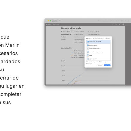
 que
on Merlin
cesarios
uardados
su
errar de
su lugar en
completar
n sus