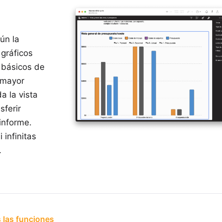
ún la
 gráficos
 básicos de
a mayor
da la vista
sferir
informe.
 infinitas
.
 las funciones