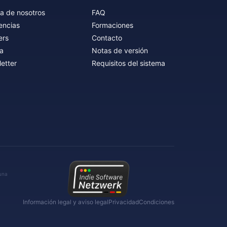
a de nosotros
FAQ
encias
Formaciones
ers
Contacto
a
Notas de versión
etter
Requisitos del sistema
 una
Información legal y aviso legal
Privacidad
Condiciones