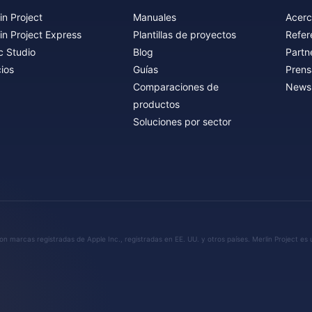
in Project
Manuales
Acerc
in Project Express
Plantillas de proyectos
Refer
c Studio
Blog
Partn
ios
Guías
Prens
Comparaciones de
Newsl
productos
Soluciones por sector
n marcas registradas de Apple Inc., registradas en EE. UU. y otros países. Merlin Project es