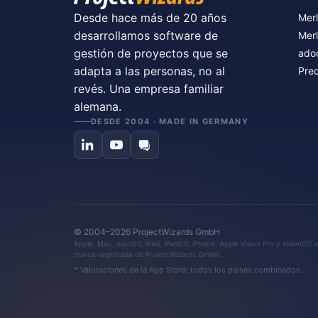
Desde hace más de 20 años
Merl
desarrollamos software de
Merl
gestión de proyectos que se
ado
adapta a las personas, no al
Prec
revés. Una empresa familiar
alemana.
DESDE 2004 · MADE IN GERMANY
© 2004–2026 ProjectWizards GmbH
Apple, Mac, macOS, iPad, iPadOS, iPhone, Apple Vision Pro y visionOS so
marca registrada de ProjectWizards GmbH.
* Valoraciones de la App Store: todos los países combinados.