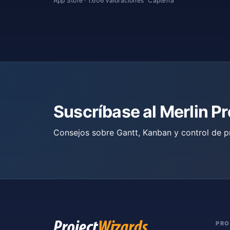
App Store · 1.606 Valoraciones
Capterra
Suscríbase al Merlin P
Consejos sobre Gantt, Kanban y control de p
PR