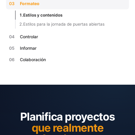
03
Formateo
1.
Estilos y contenidos
2.
Estilos para la jornada de puertas abiertas
04
Controlar
05
Informar
06
Colaboración
Planifica proyectos
que realmente