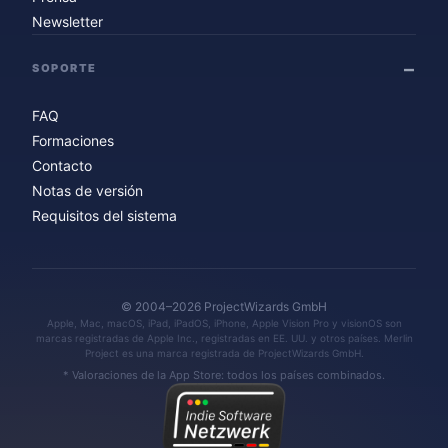
Newsletter
SOPORTE
FAQ
Formaciones
Contacto
Notas de versión
Requisitos del sistema
© 2004–2026 ProjectWizards GmbH
Apple, Mac, macOS, iPad, iPadOS, iPhone, Apple Vision Pro y visionOS son
marcas registradas de Apple Inc., registradas en EE. UU. y otros países. Merlin
Project es una marca registrada de ProjectWizards GmbH.
* Valoraciones de la App Store: todos los países combinados.