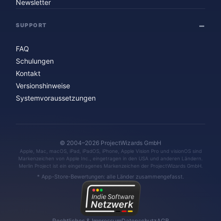
Newsletter
SUPPORT
FAQ
Schulungen
Kontakt
Versionshinweise
Systemvoraussetzungen
© 2004–2026 ProjectWizards GmbH
Apple, Mac, macOS, iPad, iPadOS, iPhone, Apple Vision Pro und visionOS sind
Markenzeichen von Apple Inc., eingetragen in den USA und anderen Ländern.
Merlin Project ist ein eingetragenes Markenzeichen der ProjectWizards GmbH.
* App-Store-Bewertungen: alle Länder zusammengefasst.
Rechtliches & Impressum
Datenschutz
AGB