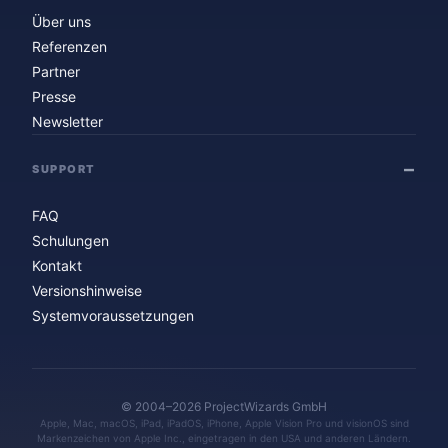
Über uns
Referenzen
Partner
Presse
Newsletter
SUPPORT
FAQ
Schulungen
Kontakt
Versionshinweise
Systemvoraussetzungen
© 2004–2026 ProjectWizards GmbH
Apple, Mac, macOS, iPad, iPadOS, iPhone, Apple Vision Pro und visionOS sind
Markenzeichen von Apple Inc., eingetragen in den USA und anderen Ländern.