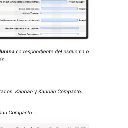
lumna
correspondiente del esquema o
an
.
urados:
Kanban
y
Kanban Compacto
.
nban Compacto
...