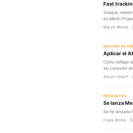
Fast trackin
Solapar, redist
en Merlin Proje
Marvin Blome · 
GESTIÓN DE P
Aplicar el A
Cómo reflejar l
sin conexión en
Antoni Cherif · 
PRODUCTOS
Se lanza Mer
Se ha lanzado M
Frank Blome · 0