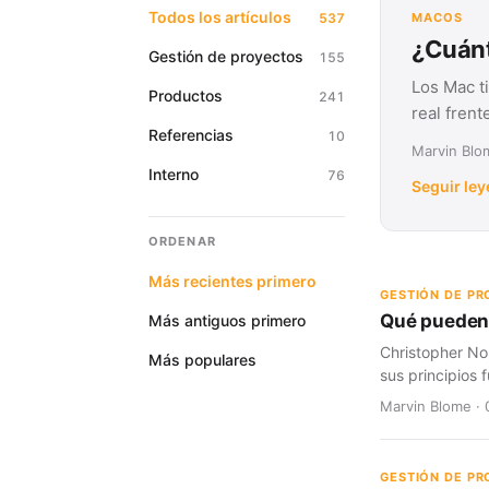
Todos los artículos
537
MACOS
¿Cuánt
Gestión de proyectos
155
Los Mac t
Productos
241
real fren
Referencias
10
Marvin Blom
Interno
76
Seguir le
ORDENAR
Más recientes primero
GESTIÓN DE P
Qué pueden 
Más antiguos primero
Christopher No
Más populares
sus principios
Marvin Blome · 
GESTIÓN DE P