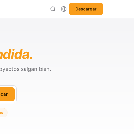
Descargar
ndida.
oyectos salgan bien.
scar
as