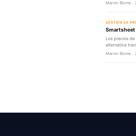
Marvin Blome · 
GESTIÓN DE P
Smartsheet 
Los precios de
alternativa tran
Marvin Blome · 