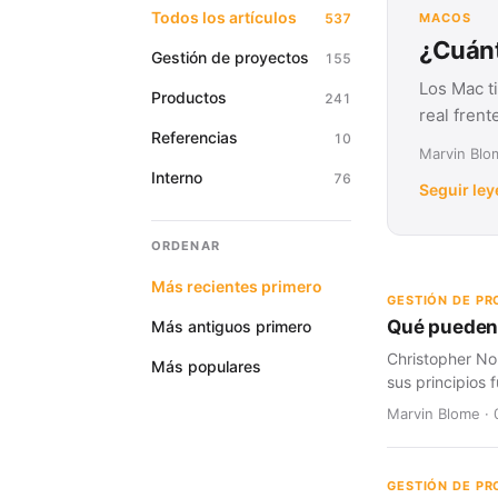
Todos los artículos
537
MACOS
¿Cuánt
Gestión de proyectos
155
Los Mac t
Productos
241
real fren
Referencias
10
Marvin Blom
Interno
76
Seguir le
ORDENAR
Más recientes primero
GESTIÓN DE P
Qué pueden 
Más antiguos primero
Christopher No
Más populares
sus principios
Marvin Blome · 
GESTIÓN DE P