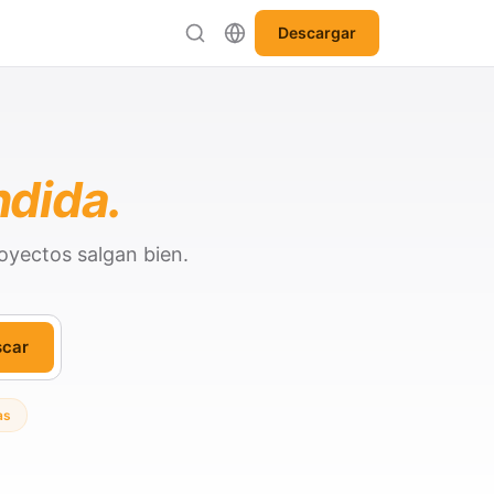
Descargar
ndida.
oyectos salgan bien.
scar
as