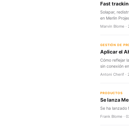
Fast trackin
Solapar, redist
en Merlin Proje
Marvin Blome · 
GESTIÓN DE P
Aplicar el A
Cómo reflejar l
sin conexión en
Antoni Cherif · 
PRODUCTOS
Se lanza Mer
Se ha lanzado M
Frank Blome · 0