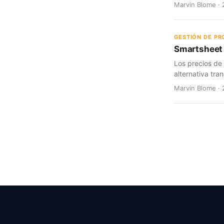
Marvin Blome · 
GESTIÓN DE P
Smartsheet 
Los precios de
alternativa tran
Marvin Blome · 