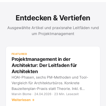
Entdecken & Vertiefen
Ausgewählte Artikel und praxisnahe Leitfäden rund
um Projektmanagement
PR
Met
FEATURED
kla
Projektmanagement in der
All
Architektur: Der Leitfaden für
Architekten
HOAI-Phasen, sechs PM-Methoden und Tool-
Vergleich für Architekturbüros. Konkrete
Bauzeitenplan-Praxis statt Theorie. Inkl. 6
Architekten-FAQ.
Marvin Blome · 24.04.2026 · 23 Min. Lesezeit
Weiterlesen →