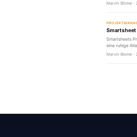
Marvin Blome · 
PROJEKTMANA
Smartsheet 
Smartsheets Pr
eine ruhige Alte
Marvin Blome · 