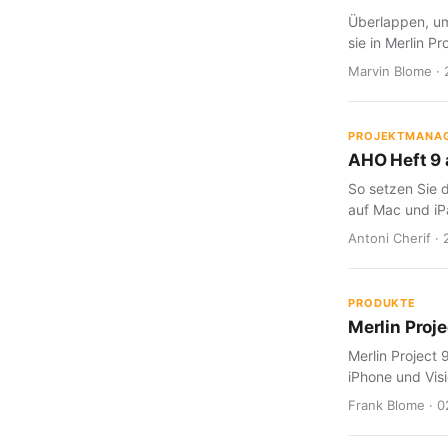
Überlappen, um
sie in Merlin Pr
Marvin Blome · 
PROJEKTMANA
AHO Heft 9 a
So setzen Sie d
auf Mac und iP
Antoni Cherif · 
PRODUKTE
Merlin Proje
Merlin Project 
iPhone und Visi
Frank Blome · 0