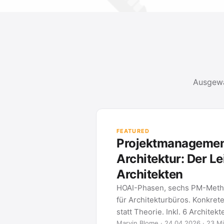
Ausgewä
FEATURED
Projektmanagement in der
Architektur: Der Leitfaden für
Architekten
HOAI-Phasen, sechs PM-Methoden und Tool-Vergleich
für Architekturbüros. Konkrete Bauzeitenplan-Praxis
statt Theorie. Inkl. 6 Architekten-FAQ.
Marvin Blome · 24.04.2026 · 23 Min. Lesezeit