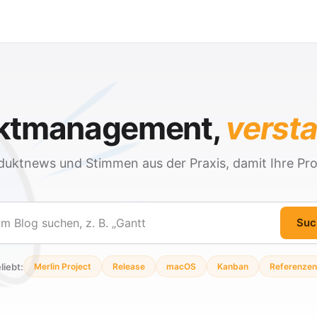
ektmanagement,
verst
duktnews und Stimmen aus der Praxis, damit Ihre Pro
Suc
en
liebt:
Merlin Project
Release
macOS
Kanban
Referenzen