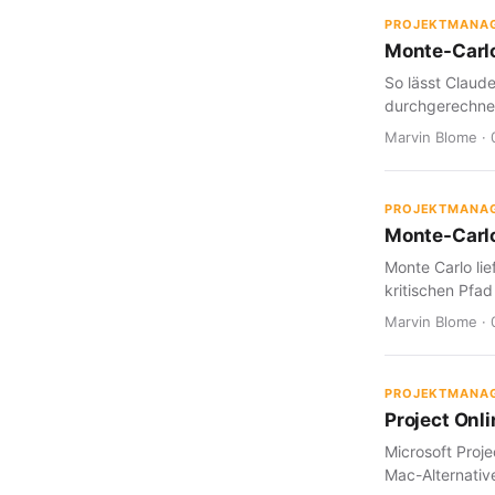
PROJEKTMANA
Monte-Carlo
So lässt Claud
durchgerechnet
Marvin Blome · 
PROJEKTMANA
Monte-Carlo
Monte Carlo lie
kritischen Pfad
Marvin Blome · 
PROJEKTMANA
Project Onl
Microsoft Proje
Mac-Alternative