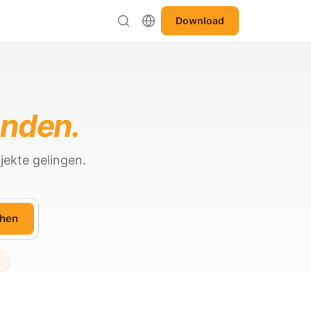
Download
anden.
jekte gelingen.
hen