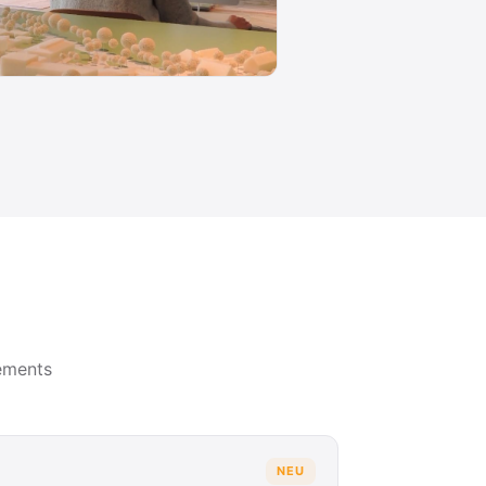
ements
NEU