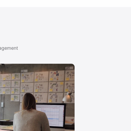
nagement
PROJEKTMANAGEMENT-LEITFÄDEN
Methoden und Werkzeuge für Ihre Projektarb
METHODE 01
Gantt Charts
Was ein Gantt-Diagramm ist, wie Sie
eines erstellen und welche Tools sich
2026 …