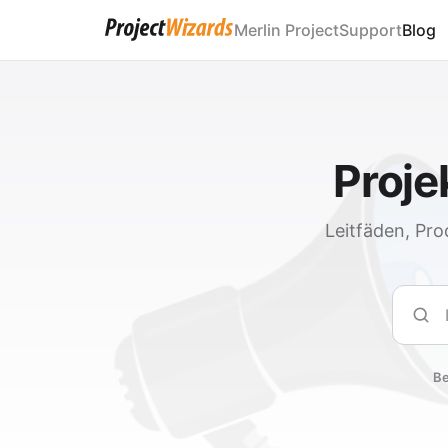
Merlin Project
Support
Blog
Proj
Leitfäden, Pro
Such
Be