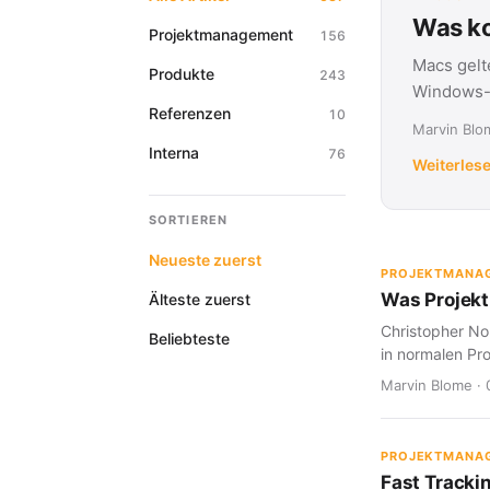
Was ko
Projektmanagement
156
Macs gelt
Produkte
243
Windows-G
Referenzen
10
Marvin Blom
Interna
76
Weiterles
SORTIEREN
Neueste zuerst
PROJEKTMANA
Was Projekt
Älteste zuerst
Christopher Nol
Beliebteste
in normalen Pro
Marvin Blome · 
PROJEKTMANA
Fast Tracki