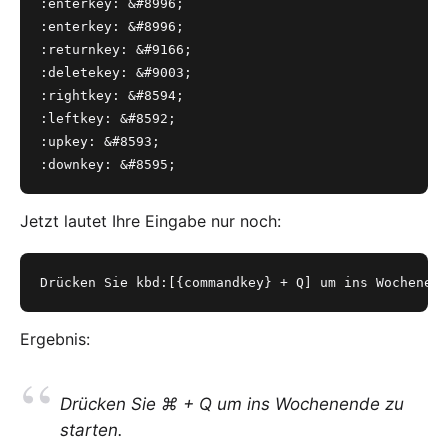
:enterkey: &#8996;
:enterkey: &#8996;
:returnkey: &#9166;
:deletekey: &#9003;
:rightkey: &#8594;
:leftkey: &#8592;
:upkey: &#8593;
:downkey: &#8595;
Jetzt lautet Ihre Eingabe nur noch:
Drücken Sie kbd:[{commandkey} + Q] um ins Wochenend
Ergebnis:
Drücken Sie ⌘ + Q um ins Wochenende zu
starten.