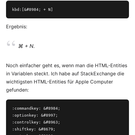
kbd:[&#8984; + N]
Ergebnis:
⌘ + N.
Noch einfacher geht es, wenn man die HTML-Entities
in Variablen steckt. Ich habe auf
StackExchange
die
wichtigsten HTML-Entities für Apple Computer
gefunden:
:commandkey: &#8984;
:optionkey: &#8997;
:controlkey: &#8963;
:shiftkey: &#8679;