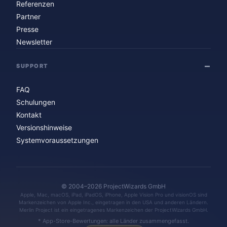
Referenzen
Partner
Presse
Newsletter
SUPPORT
FAQ
Schulungen
Kontakt
Versionshinweise
Systemvoraussetzungen
© 2004–2026 ProjectWizards GmbH
Apple, Mac, macOS, iPad, iPadOS, iPhone, Apple Vision Pro und visionOS sind
Markenzeichen von Apple Inc., eingetragen in den USA und anderen Ländern.
Merlin Project ist ein eingetragenes Markenzeichen der ProjectWizards GmbH.
* App-Store-Bewertungen: alle Länder zusammengefasst.