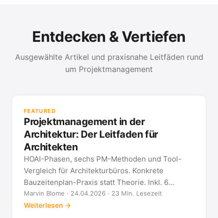
Entdecken & Vertiefen
Ausgewählte Artikel und praxisnahe Leitfäden rund
um Projektmanagement
PR
Met
FEATURED
kla
Projektmanagement in der
All
Architektur: Der Leitfaden für
Architekten
HOAI-Phasen, sechs PM-Methoden und Tool-
Vergleich für Architekturbüros. Konkrete
Bauzeitenplan-Praxis statt Theorie. Inkl. 6
Architekten-FAQ.
Marvin Blome · 24.04.2026 · 23 Min. Lesezeit
Weiterlesen →