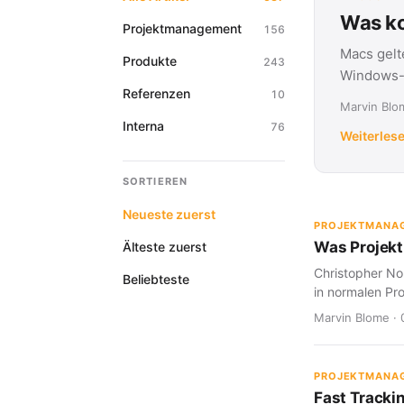
Was ko
Projektmanagement
156
Macs gelt
Produkte
243
Windows-G
Referenzen
10
Marvin Blom
Interna
76
Weiterles
SORTIEREN
Neueste zuerst
PROJEKTMANA
Was Projekt
Älteste zuerst
Christopher Nol
Beliebteste
in normalen Pro
Marvin Blome · 
PROJEKTMANA
Fast Tracki