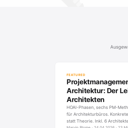
Ausgewä
FEATURED
Projektmanagement
Architektur: Der Le
Architekten
HOAI-Phasen, sechs PM-Meth
für Architekturbüros. Konkret
statt Theorie. Inkl. 6 Architek
Marvin Blome · 24.04.2026 · 23 Mi