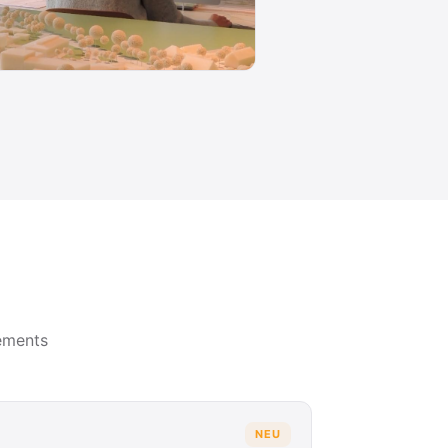
ements
NEU