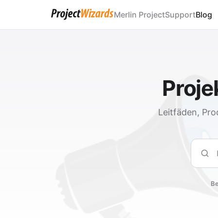
Merlin Project
Support
Blog
Proj
Leitfäden, Pro
Such
Be