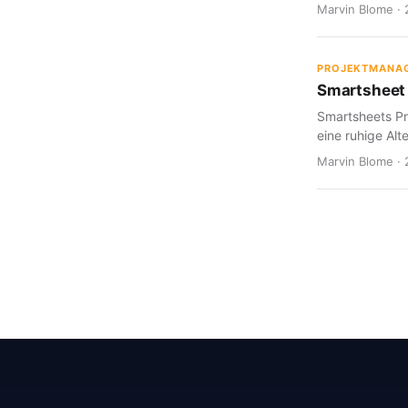
Marvin Blome · 
PROJEKTMANA
Smartsheet 
Smartsheets Pr
eine ruhige Alte
Marvin Blome · 