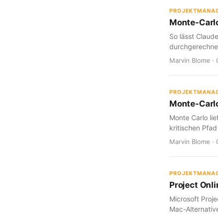
PROJEKTMANA
Monte-Carlo
So lässt Claud
durchgerechnet
Marvin Blome · 
PROJEKTMANA
Monte-Carlo
Monte Carlo lie
kritischen Pfad
Marvin Blome · 
PROJEKTMANA
Project Onl
Microsoft Proje
Mac-Alternative