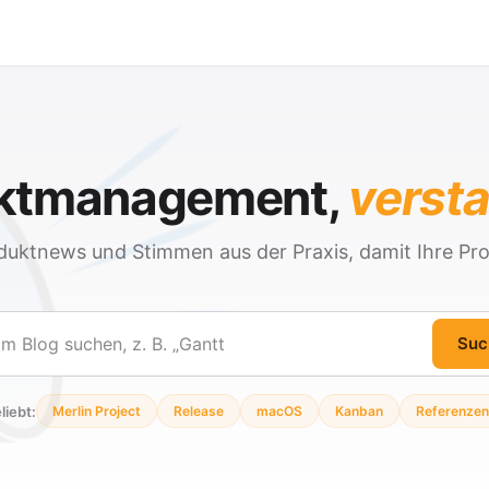
ektmanagement,
verst
duktnews und Stimmen aus der Praxis, damit Ihre Pro
Suc
en
liebt:
Merlin Project
Release
macOS
Kanban
Referenzen