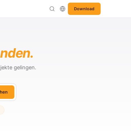
Download
anden.
jekte gelingen.
hen