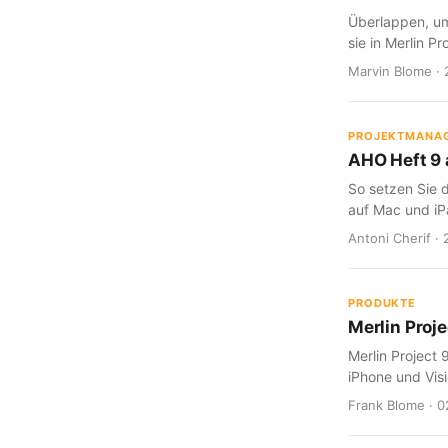
Überlappen, um
sie in Merlin Pr
Marvin Blome · 
PROJEKTMANA
AHO Heft 9 a
So setzen Sie d
auf Mac und iP
Antoni Cherif · 
PRODUKTE
Merlin Proje
Merlin Project 
iPhone und Visi
Frank Blome · 0